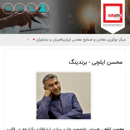
مرکز نوآوری معادن و صنایع معدنی ایران
راهبران و مشاوران
محسن ایلچی - برندینگ
محسن ایلچی
هستم. تخصصم جاری­ سازی ارتباطات یکپارچه در قالب