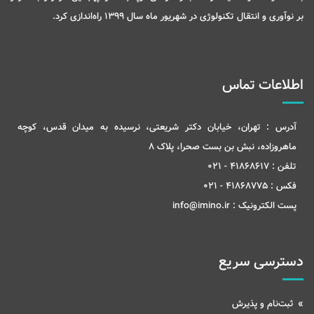
بر نوآوری و انتقال تکنولوژی در شهریور ماه سال 1399 راه‌اندازی کرد.
اطلاعات تماس
آدرس :
تهران، خیابان دکتر شریعتی، نرسیده به میدان قدس، کوچه
ماهروزاده، نبش بن بست صحرا، پلاک 8
تلفن :
41868617 - 021
فکس :
41868775 - 021
پست الکترونیک :
info@imino.ir
دسترسی سریع
ثبت‌نام و پذیرش