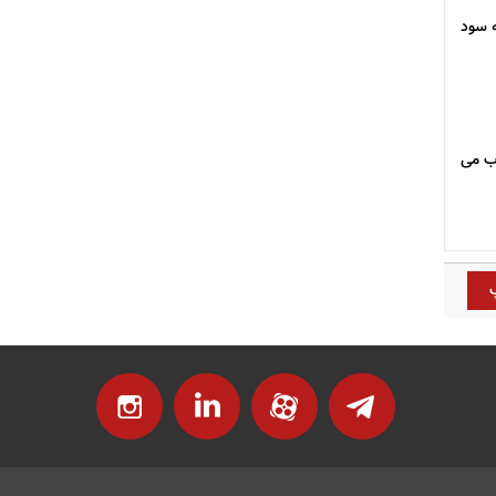
ه سود
ب می