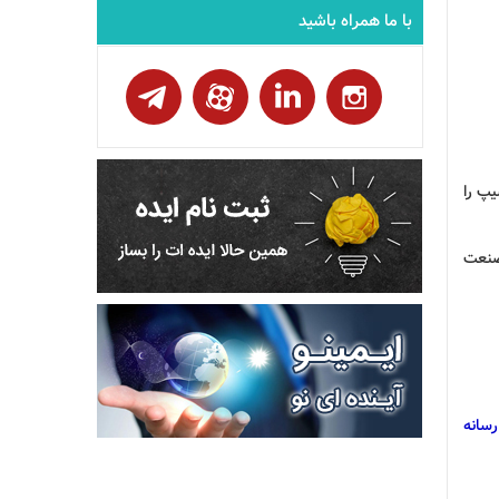
با ما همراه باشید
یپ را
 در صنعت
سانه