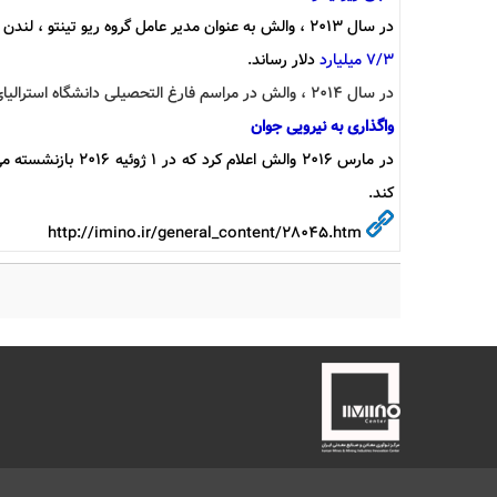
در سال 2013 ، والش به عنوان مدیر عامل گروه ریو تینتو ، لندن منصوب شد. والش در اولین سال ریاست خود ، شرکت را از ضرر
7/3 میلیارد
دلار رساند.
در سال 2014 ، والش در مراسم فارغ التحصیلی دانشگاه استرالیای غربی درجه
واگذاری به نیرویی جوان
در مارس 2016 والش اعلام کرد که در 1 ژوئیه 2016 بازنشسته می شود و
کند.
http://imino.ir/general_content/28045.htm