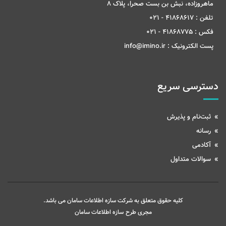
ماهروزاده، نبش بن بست صحرا، پلاک 8
تلفن :
41868617 - 021
فکس :
41868775 - 021
پست الکترونیک :
info@imino.ir
دسترسی سریع
ثبت‌نام و پذیرش
رسانه
آکادمی
سوالات متداول
کلیه حقوق متعلق به شرکت سازه اطلاعات سامان می باشد.
مجری طرح
سازه اطلاعات سامان