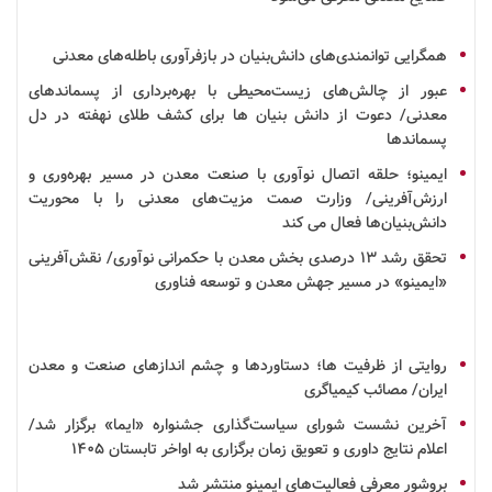
همگرایی توانمندی‌های
دانش‌بنیان
در
بازفرآوری
باطله‌های معدنی
عبور از چالش‌های زیست‌محیطی با بهره‌برداری از پسماندهای
معدنی/ دعوت از
دانش بنیان
ها برای کشف طلای نهفته در دل
پسماندها
ایمینو؛ حلقه اتصال
نوآوری
با صنعت
معدن
در مسیر بهره‌وری و
ارزش‌آفرینی/ وزارت صمت مزیت‌های معدنی را با محوریت
دانش‌بنیان‌ها فعال می کند
تحقق
رشد
۱۳ درصدی بخش معدن با حکمرانی نوآوری/ نقش‌آفرینی
«ایمینو» در مسیر جهش معدن و توسعه
فناوری
روایتی از ظرفیت ها؛ دستاوردها و چشم اندازهای صنعت و معدن
ایران/ مصائب کیمیاگری
آخرین نشست شورای سیاست‌گذاری
جشنواره
«ایما» برگزار شد/
اعلام نتایج داوری و تعویق زمان برگزاری به اواخر تابستان ۱۴۰۵
بروشور
معرفی فعالیت‌های
ایمینو
منتشر شد