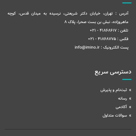
آدرس :
تهران، خیابان دکتر شریعتی، نرسیده به میدان قدس، کوچه
ماهروزاده، نبش بن بست صحرا، پلاک 8
تلفن :
41868617 - 021
فکس :
41868775 - 021
پست الکترونیک :
info@imino.ir
دسترسی سریع
ثبت‌نام و پذیرش
رسانه
آکادمی
سوالات متداول