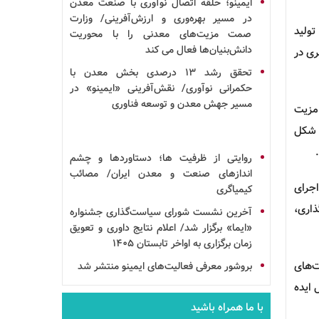
ایمینو؛ حلقه اتصال
نوآوری
با صنعت
معدن
در مسیر بهره‌وری و ارزش‌آفرینی/ وزارت
تولید
صمت مزیت‌های معدنی را با محوریت
دانش‌بنیان‌ها فعال می کند
ری در
تحقق
رشد
۱۳ درصدی بخش معدن با
حکمرانی نوآوری/ نقش‌آفرینی «ایمینو» در
مسیر جهش معدن و توسعه
فناوری
مزیت
کل
روایتی از ظرفیت ها؛ دستاوردها و چشم
اندازهای صنعت و معدن ایران/ مصائب
اجرای
کیمیاگری
ذاری،
آخرین نشست شورای سیاست‌گذاری
جشنواره
«ایما» برگزار شد/ اعلام نتایج داوری و تعویق
زمان برگزاری به اواخر تابستان ۱۴۰۵
‌های
بروشور
معرفی فعالیت‌های
ایمینو
منتشر شد
 ایده
با ما همراه باشید