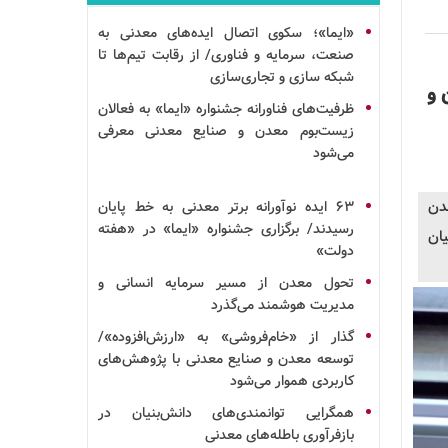
«ایما»؛ سکوی اتصال ایده‌های معدنی به
صنعت،
سرمایه
و فناوری/ از رقابت تیم‌ها تا
شبکه سازی
و
تجاری‌سازی
 و
ظرفیت‌های فناورانه جشنواره «ایما» به فعالان
زیست‌بوم معدن و صنایع معدنی معرفی
می‌شود
دن
۶۳
ایده
نوآورانه برتر معدنی به خط پایان
رسیدند/ برگزاری جشنواره «ایما» در «هفته
ان
دولت»
تحول معدن از مسیر سرمایه انسانی و
مدیریت هوشمند می‌گذرد
گذار از «خام‌فروشی» به «ارزش‌افزوده»/
توسعه معدن و صنایع معدنی با پژوهش‌های
کاربردی هموار می‌شود
همگرایی توانمندی‌های
دانش‌بنیان
در
بازفرآوری
باطله‌های معدنی