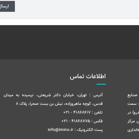
اطلاعات تماس
صنایع
آدرس :
تهران، خیابان دکتر شریعتی، نرسیده به میدان
ه سمت
قدس، کوچه ماهروزاده، نبش بن بست صحرا، پلاک 8
رو) در
تلفن :
41868617 - 021
ن مرکز
فکس :
41868775 - 021
ری و انتقال تکنولوژی در شهریور ماه سال 1399 راه‌اندازی
پست الکترونیک :
info@imino.ir