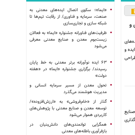
«ایما»؛ سکوی اتصال ایده‌های معدنی به
صنعت،
سرمایه
و فناوری/ از رقابت تیم‌ها تا
شبکه سازی
و
تجاری‌سازی
و
ظرفیت‌های فناورانه جشنواره «ایما» به فعالان
زیست‌بوم معدن و صنایع معدنی معرفی
جشنواره ایده‌های
می‌شود
 ملی ایده و
طراحی
۶۳
ایده
نوآورانه برتر معدنی به خط پایان
رسیدند/ برگزاری جشنواره «ایما» در «هفته
دولت»
تحول معدن از مسیر سرمایه انسانی و
مدیریت هوشمند می‌گذرد
گذار از «خام‌فروشی» به «ارزش‌افزوده»/
توسعه معدن و صنایع معدنی با پژوهش‌های
صنایع
کاربردی هموار می‌شود
گذاری
همگرایی توانمندی‌های
دانش‌بنیان
در
بازفرآوری
باطله‌های معدنی