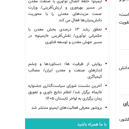
ایمینو؛ حلقه اتصال
نوآوری
با صنعت
معدن
در مسیر بهره‌وری و ارزش‌آفرینی/ وزارت
صمت مزیت‌های معدنی را با محوریت
است؛
دانش‌بنیان‌ها فعال می کند
تقویت
تحقق
رشد
۱۳ درصدی بخش معدن با
حکمرانی نوآوری/ نقش‌آفرینی «ایمینو» در
مسیر جهش معدن و توسعه
فناوری
روایتی از ظرفیت ها؛ دستاوردها و چشم
 دانش
اندازهای صنعت و معدن ایران/ مصائب
کیمیاگری
آخرین نشست شورای سیاست‌گذاری
جشنواره
«ایما» برگزار شد/ اعلام نتایج داوری و تعویق
زمان برگزاری به اواخر تابستان ۱۴۰۵
ای
بروشور
معرفی فعالیت‌های
ایمینو
منتشر شد
شور،
با ما همراه باشید