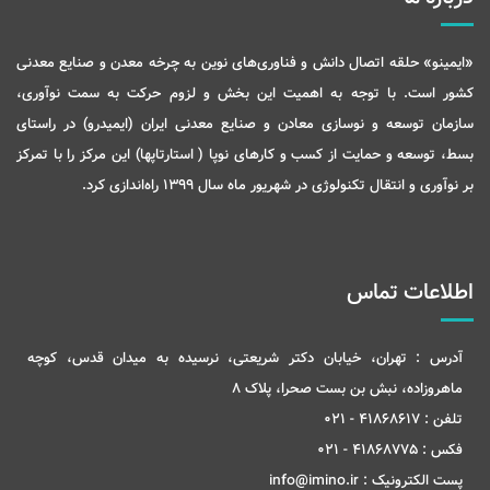
«ایمینو» حلقه اتصال دانش و فناوری‌های نوین به چرخه معدن و صنایع معدنی
کشور است. با توجه به اهمیت این بخش و لزوم حرکت به سمت نوآوری،
سازمان توسعه و نوسازی معادن و صنایع معدنی ایران (ایمیدرو) در راستای
بسط، توسعه و حمایت از کسب و کارهای نوپا ( استارتاپها) این مرکز را با تمرکز
بر نوآوری و انتقال تکنولوژی در شهریور ماه سال 1399 راه‌اندازی کرد.
اطلاعات تماس
آدرس :
تهران، خیابان دکتر شریعتی، نرسیده به میدان قدس، کوچه
ماهروزاده، نبش بن بست صحرا، پلاک 8
تلفن :
41868617 - 021
فکس :
41868775 - 021
پست الکترونیک :
info@imino.ir