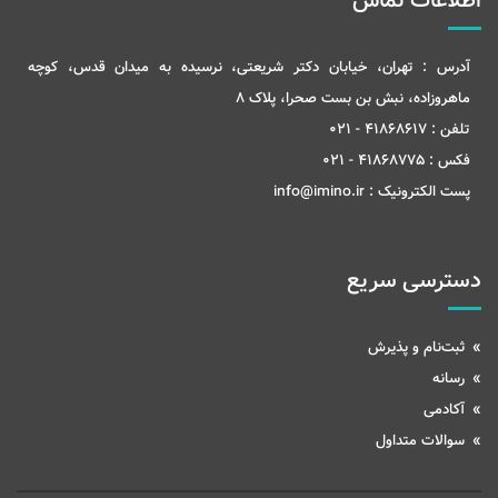
اطلاعات تماس
آدرس :
تهران، خیابان دکتر شریعتی، نرسیده به میدان قدس، کوچه
ماهروزاده، نبش بن بست صحرا، پلاک 8
تلفن :
41868617 - 021
فکس :
41868775 - 021
پست الکترونیک :
info@imino.ir
دسترسی سریع
ثبت‌نام و پذیرش
رسانه
آکادمی
سوالات متداول