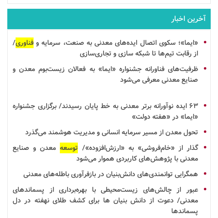
آخرین اخبار
«ایما»؛ سکوی اتصال ایده‌های معدنی به صنعت،
سرمایه
و
فناوری
/
از رقابت تیم‌ها تا
شبکه سازی
و
تجاری‌سازی
ظرفیت‌های فناورانه جشنواره «ایما» به فعالان زیست‌بوم معدن و
صنایع معدنی معرفی می‌شود
۶۳
ایده
نوآورانه برتر معدنی به خط پایان رسیدند/ برگزاری جشنواره
«ایما» در «هفته دولت»
تحول معدن از مسیر سرمایه انسانی و مدیریت هوشمند می‌گذرد
گذار از «خام‌فروشی» به «ارزش‌افزوده»/
توسعه
معدن و صنایع
معدنی با پژوهش‌های کاربردی هموار می‌شود
همگرایی توانمندی‌های
دانش‌بنیان
در
بازفرآوری
باطله‌های معدنی
عبور از چالش‌های زیست‌محیطی با بهره‌برداری از پسماندهای
معدنی/ دعوت از
دانش بنیان
ها برای کشف طلای نهفته در دل
پسماندها