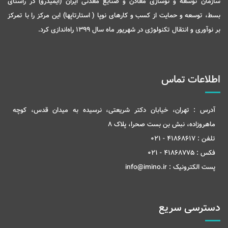
سازمان توسعه و نوسازی معادن و صنایع معدنی ایران (ایمیدرو) در راستای
بسط، توسعه و حمایت از کسب و کارهای نوپا ( استارتاپها) این مرکز را با تمرکز
بر نوآوری و انتقال تکنولوژی در شهریور ماه سال 1399 راه‌اندازی کرد.
اطلاعات تماس
آدرس :
تهران، خیابان دکتر شریعتی، نرسیده به میدان قدس، کوچه
ماهروزاده، نبش بن بست صحرا، پلاک 8
تلفن :
41868617 - 021
فکس :
41868775 - 021
پست الکترونیک :
info@imino.ir
دسترسی سریع