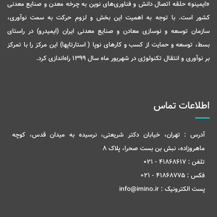
«ایمینو» حلقه اتصال دانش و فناوری‌های نوین به چرخه معدن و صنایع معدنی
کشور است. با توجه به اهمیت این بخش و لزوم حرکت به سمت نوآوری،
سازمان توسعه و نوسازی معادن و صنایع معدنی ایران (ایمیدرو) در راستای
بسط، توسعه و حمایت از کسب و کارهای نوپا ( استارتاپها) این مرکز را با تمرکز
بر نوآوری و انتقال تکنولوژی در شهریور ماه سال 1399 راه‌اندازی کرد.
اطلاعات تماس
آدرس :
تهران، خیابان دکتر شریعتی، نرسیده به میدان قدس، کوچه
ماهروزاده، نبش بن بست صحرا، پلاک 8
تلفن :
41868617 - 021
فکس :
41868775 - 021
پست الکترونیک :
info@imino.ir