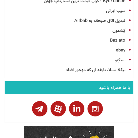
Byte dance ؛ گران قیمت ترین استارتاپ جهان
سیب ایرانی
تبدیل اتاق صبحانه به Airbnb
کِشمون
Baziato
ebay
سبکِتو
نیکلا تسلا، نابغه ای که مهجور افتاد
با ما همراه باشید