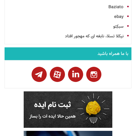
Baziato
ebay
سبکِتو
نیکلا تسلا، نابغه ای که مهجور افتاد
با ما همراه باشید