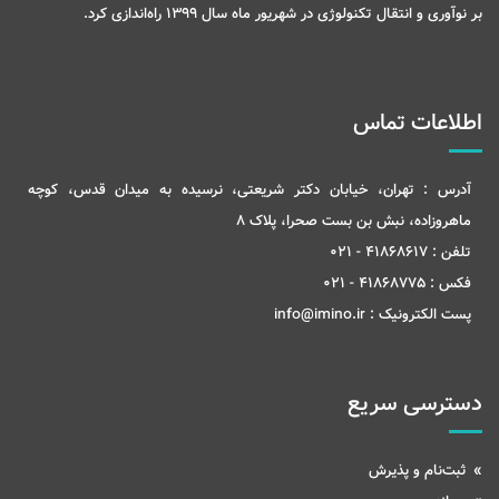
بر نوآوری و انتقال تکنولوژی در شهریور ماه سال 1399 راه‌اندازی کرد.
اطلاعات تماس
آدرس :
تهران، خیابان دکتر شریعتی، نرسیده به میدان قدس، کوچه
ماهروزاده، نبش بن بست صحرا، پلاک 8
تلفن :
41868617 - 021
فکس :
41868775 - 021
پست الکترونیک :
info@imino.ir
دسترسی سریع
ثبت‌نام و پذیرش