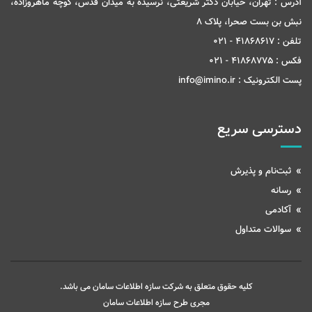
آدرس :
تهران، خیابان دکتر شریعتی، نرسیده به میدان قدس، کوچه ماهروزاده،
نبش بن بست صحرا، پلاک 8
تلفن :
41868617 - 021
فکس :
41868775 - 021
پست الکترونیک :
info@imino.ir
دسترسی سریع
ثبت‌نام و پذیرش
رسانه
آکادمی
سوالات متداول
کلیه حقوق متعلق به شرکت سازه اطلاعات سامان می باشد.
مجری طرح
سازه اطلاعات سامان