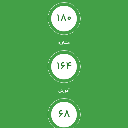
180
مشاوره
164
آموزش
68