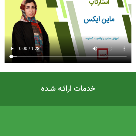
خدمات ارائـه شـده