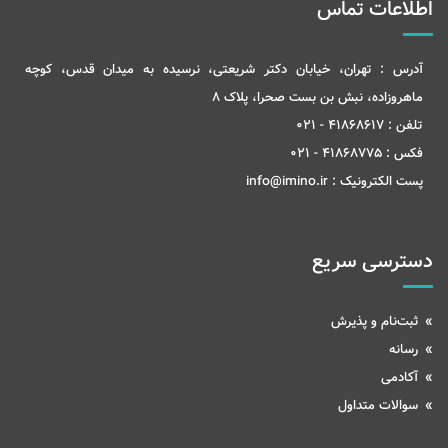
اطلاعات تماس
آدرس :
تهران، خیابان دکتر شریعتی، نرسیده به میدان قدس، کوچه
ماهروزاده، نبش بن بست صحرا، پلاک 8
تلفن :
41868617 - 021
فکس :
41868775 - 021
پست الکترونیک :
info@imino.ir
دسترسی سریع
ثبت‌نام و پذیرش
رسانه
آکادمی
سوالات متداول