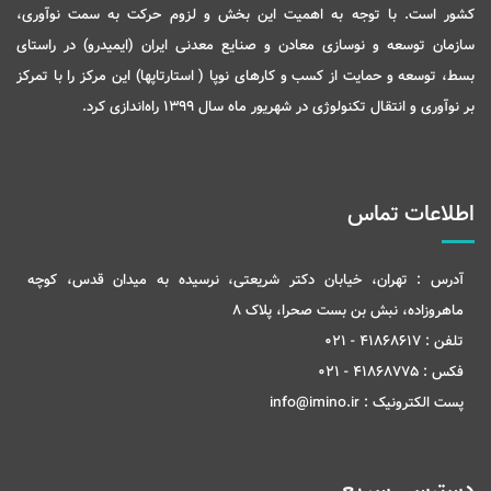
کشور است. با توجه به اهمیت این بخش و لزوم حرکت به سمت نوآوری،
سازمان توسعه و نوسازی معادن و صنایع معدنی ایران (ایمیدرو) در راستای
بسط، توسعه و حمایت از کسب و کارهای نوپا ( استارتاپها) این مرکز را با تمرکز
بر نوآوری و انتقال تکنولوژی در شهریور ماه سال 1399 راه‌اندازی کرد.
اطلاعات تماس
آدرس :
تهران، خیابان دکتر شریعتی، نرسیده به میدان قدس، کوچه
ماهروزاده، نبش بن بست صحرا، پلاک 8
تلفن :
41868617 - 021
فکس :
41868775 - 021
پست الکترونیک :
info@imino.ir
دسترسی سریع