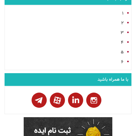
1
2
3
4
5
6
با ما همراه باشید