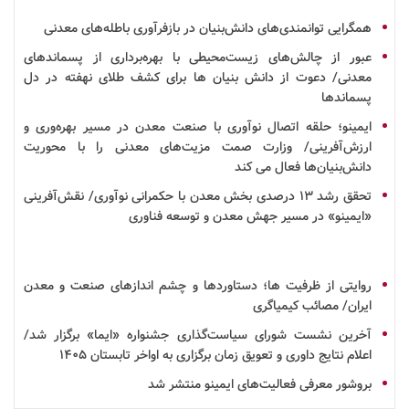
همگرایی توانمندی‌های
دانش‌بنیان
در
بازفرآوری
باطله‌های معدنی
عبور از چالش‌های زیست‌محیطی با بهره‌برداری از پسماندهای
معدنی/ دعوت از
دانش بنیان
ها برای کشف طلای نهفته در دل
پسماندها
ایمینو؛ حلقه اتصال
نوآوری
با صنعت
معدن
در مسیر بهره‌وری و
ارزش‌آفرینی/ وزارت صمت مزیت‌های معدنی را با محوریت
دانش‌بنیان‌ها فعال می کند
تحقق
رشد
۱۳ درصدی بخش معدن با حکمرانی نوآوری/ نقش‌آفرینی
«ایمینو» در مسیر جهش معدن و توسعه
فناوری
روایتی از ظرفیت ها؛ دستاوردها و چشم اندازهای صنعت و معدن
ایران/ مصائب کیمیاگری
آخرین نشست شورای سیاست‌گذاری
جشنواره
«ایما» برگزار شد/
اعلام نتایج داوری و تعویق زمان برگزاری به اواخر تابستان ۱۴۰۵
بروشور
معرفی فعالیت‌های
ایمینو
منتشر شد