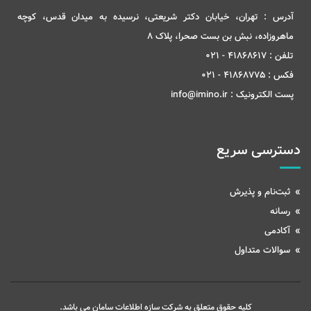
آدرس :
تهران، خیابان دکتر شریعتی، نرسیده به میدان قدس، کوچه
ماهروزاده، نبش بن بست صحرا، پلاک 8
تلفن :
41868617 - 021
فکس :
41868775 - 021
پست الکترونیک :
info@imino.ir
دسترسی سریع
ثبت‌نام و پذیرش
رسانه
آکادمی
سوالات متداول
کلیه حقوق متعلق به شرکت سازه اطلاعات سامان می باشد.