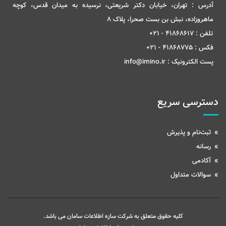
آدرس :
تهران، خیابان دکتر شریعتی، نرسیده به میدان قدس، کوچه
ماهروزاده، نبش بن بست صحرا، پلاک 8
تلفن :
41868617 - 021
فکس :
41868775 - 021
پست الکترونیک :
info@imino.ir
دسترسی سریع
ثبت‌نام و پذیرش
رسانه
آکادمی
سوالات متداول
کلیه حقوق متعلق به شرکت سازه اطلاعات سامان می باشد.