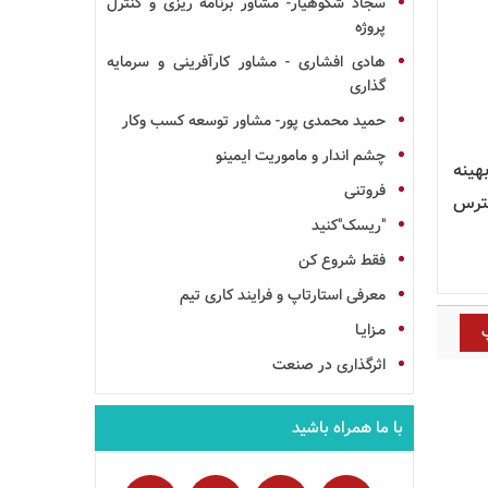
سجاد شکوهیار- مشاور برنامه ریزی و کنترل
پروژه
هادی افشاری - مشاور کارآفرینی و سرمایه
گذاری
حمید محمدی پور- مشاور توسعه کسب وکار
چشم اندار و ماموریت ایمینو
هینه
فروتنی
سترس
"ریسک"کنید
فقط شروع کن
معرفی استارتاپ و فرایند کاری تیم
مـزایـا
اثرگذاری در صنعت
با ما همراه باشید