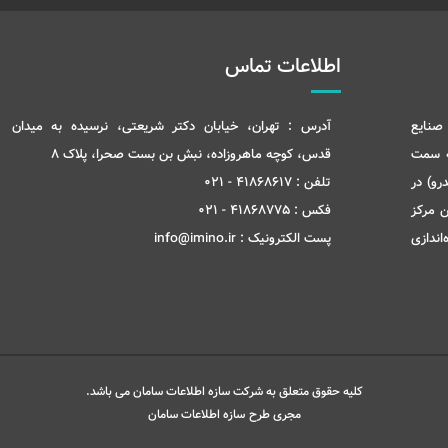
اطلاعات تماس
صنایع
آدرس :
تهران، خیابان دکتر شریعتی، نرسیده به میدان
ه سمت
قدس، کوچه ماهروزاده، نبش بن بست صحرا، پلاک 8
رو) در
تلفن :
41868617 - 021
ن مرکز
فکس :
41868775 - 021
ری و انتقال تکنولوژی در شهریور ماه سال 1399 راه‌اندازی
پست الکترونیک :
info@imino.ir
کلیه حقوق متعلق به شرکت سازه اطلاعات سامان می باشد.
مجری طرح
سازه اطلاعات سامان