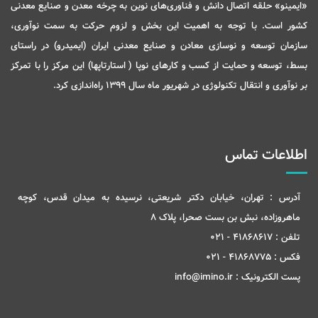
«ایمینو» حلقه اتصال دانش و فناوری‌های نوین به چرخه معدن و صنایع معدنی
کشور است. با توجه به اهمیت این بخش و لزوم حرکت به سمت نوآوری،
سازمان توسعه و نوسازی معادن و صنایع معدنی ایران (ایمیدرو) در راستای
بسط، توسعه و حمایت از کسب و کارهای نوپا ( استارتاپها) این مرکز را با تمرکز
بر نوآوری و انتقال تکنولوژی در شهریور ماه سال 1399 راه‌اندازی کرد.
اطلاعات تماس
آدرس :
تهران، خیابان دکتر شریعتی، نرسیده به میدان قدس، کوچه
ماهروزاده، نبش بن بست صحرا، پلاک 8
تلفن :
41868617 - 021
فکس :
41868775 - 021
پست الکترونیک :
info@imino.ir