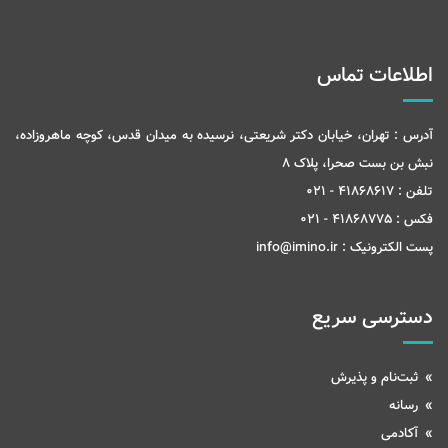
اطلاعات تماس
آدرس :
تهران، خیابان دکتر شریعتی، نرسیده به میدان قدس، کوچه ماهروزاده،
نبش بن بست صحرا، پلاک 8
تلفن :
41868617 - 021
فکس :
41868775 - 021
پست الکترونیک :
info@imino.ir
دسترسی سریع
ثبت‌نام و پذیرش
رسانه
آکادمی