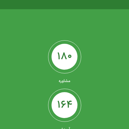
180
مشاوره
164