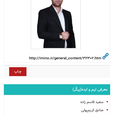
http://imino.ir/general_content/32302.htm
معرفی تیم و ایده(پیگُر)
سعید قاسم زاده
صادق کریم‌پولی