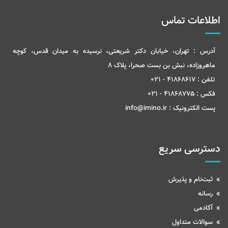
اطلاعات تماس
آدرس :
تهران، خیابان دکتر شریعتی، نرسیده به میدان قدس، کوچه
ماهروزاده، نبش بن بست صحرا، پلاک 8
تلفن :
41868617 - 021
فکس :
41868775 - 021
پست الکترونیک :
info@imino.ir
دسترسی سریع
ثبت‌نام و پذیرش
رسانه
آکادمی
سوالات متداول