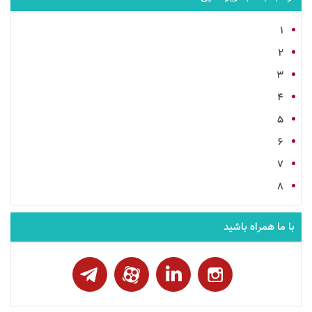
1
2
3
4
5
6
7
8
با ما همراه باشید