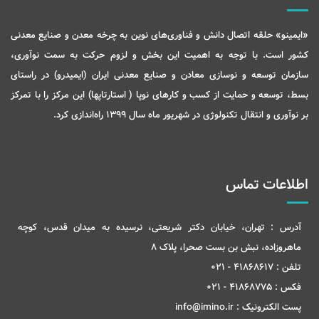
«ایمینو» حلقه اتصال دانش و فناوری‌های نوین به چرخه معدن و صنایع معدنی
کشور است. با توجه به اهمیت این بخش و لزوم حرکت به سمت نوآوری،
سازمان توسعه و نوسازی معادن و صنایع معدنی ایران (ایمیدرو) در راستای
بسط، توسعه و حمایت از کسب و کارهای نوپا ( استارتاپها) این مرکز را با تمرکز
بر نوآوری و انتقال تکنولوژی در شهریور ماه سال 1399 راه‌اندازی کرد.
اطلاعات تماس
آدرس :
تهران، خیابان دکتر شریعتی، نرسیده به میدان قدس، کوچه
ماهروزاده، نبش بن بست صحرا، پلاک 8
تلفن :
41868617 - 021
فکس :
41868775 - 021
پست الکترونیک :
info@imino.ir