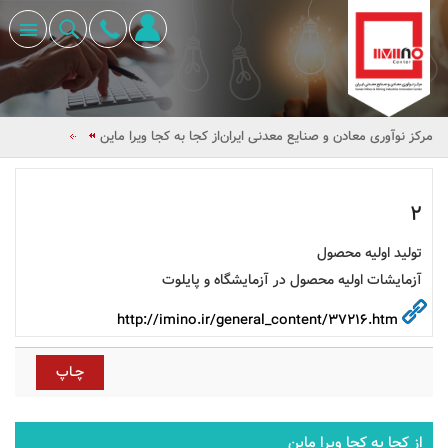
مرکز نوآوری معادن و صنایع معدنی ایران
از کجا به کجا ویرا ماین
2
تولید اولیه محصول
آزمایشات اولیه محصول در آزمایشگاه و پایلوت
http://imino.ir/general_content/37216.htm
از کجا به کجا ویرا ماین