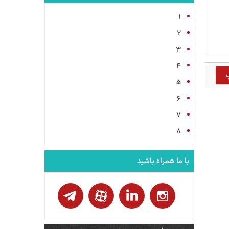
1
2
3
4
5
6
7
8
با ما همراه باشید