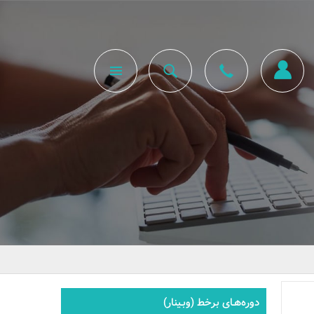
دوره‌هـای برخط (وبـینار)