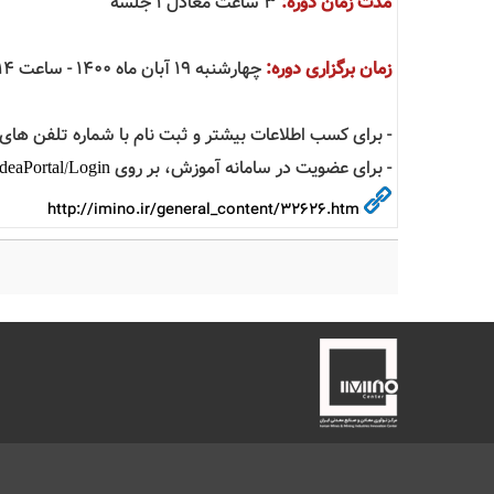
مدت زمان دوره:
3 ساعت معادل ۱ جلسه
زمان برگزاری دوره:
چهارشنبه 19 آبان ماه ۱۴۰۰ - ساعت 14 تا 17
- برای کسب اطلاعات بیشتر و ثبت نام با شماره تلفن های 26856300 و 26856316 تماس حاصل فرمایید
- برای عضویت در سامانه آموزش، بر روی
/IdeaPortal/Login
http://imino.ir/general_content/32626.htm