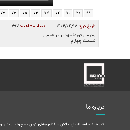
77
76
75
74
73
72
71
70
69
تاریخ درج:
1402/04/17
تعداد مشاهده:
297
مدرس دوره: مهدی ابراهیمی
قسمت چهارم
درباره ما
«ایمینو» حلقه اتصال دانش و فناوری‌های نوین به چرخه معدن و 