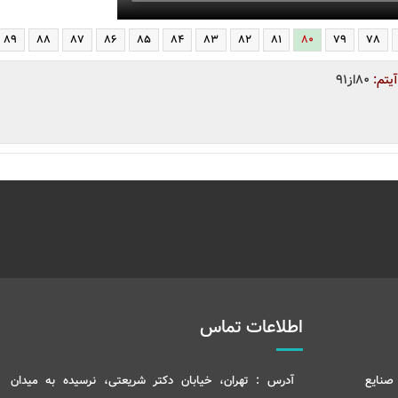
89
88
87
86
85
84
83
82
81
80
79
78
آیتم:
80از91
اطلاعات تماس
صنایع
آدرس :
تهران، خیابان دکتر شریعتی، نرسیده به میدان