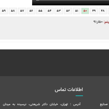
59
58
57
56
55
54
53
52
51
50
49
48
تم:
50از91
اطلاعات تماس
صنایع
آدرس :
تهران، خیابان دکتر شریعتی، نرسیده به میدان