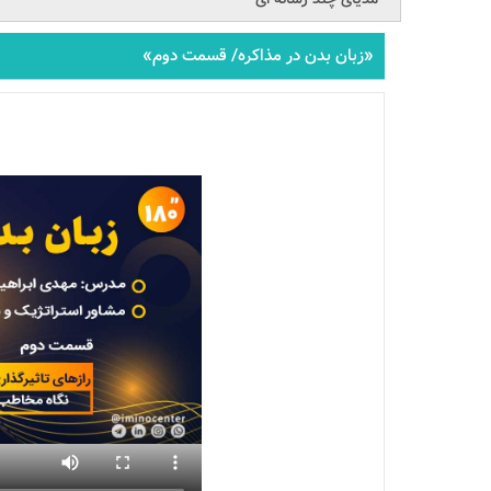
«زبان بدن در مذاکره/ قسمت دوم»