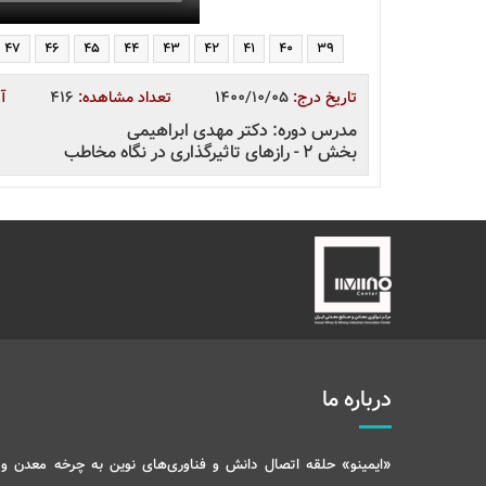
47
46
45
44
43
42
41
40
39
تاریخ درج:
1400/10/05
تعداد مشاهده:
416
آی
مدرس دوره: دکتر مهدی ابراهیمی
بخش 2 - رازهای تاثیرگذاری در نگاه مخاطب
درباره ما
«ایمینو» حلقه اتصال دانش و فناوری‌های نوین به چرخه معدن و 