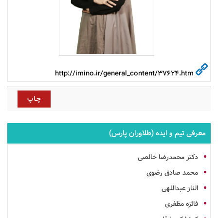
http://imino.ir/general_content/37624.htm
معرفی تیم و ایده (طلاوران پارس)
دکتر محمدرضا خالصی
محمد صادق رضوی
الناز عبداللهی
فائزه مظفری