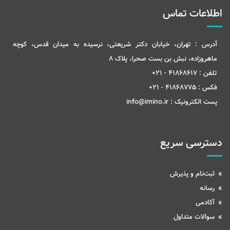
اطلاعات تماس
آدرس :
تهران، خیابان دکتر شریعتی، نرسیده به میدان قدس، کوچه
ماهروزاده، نبش بن بست صحرا، پلاک 8
تلفن :
41868617 - 021
فکس :
41868775 - 021
پست الکترونیک :
info@imino.ir
دسترسی سریع
ثبت‌نام و پذیرش
رسانه
آکادمی
سوالات متداول