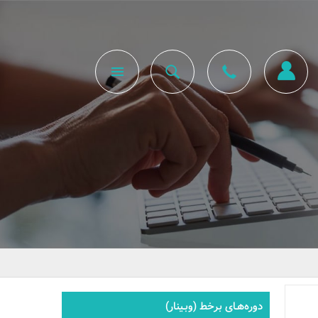
دوره‌هـای برخط (وبـینار)