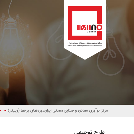
مرکز نوآوری معادن و صنایع معدنی ایران
دوره‌هـای برخط (وبـینار)
طرح توجیهی