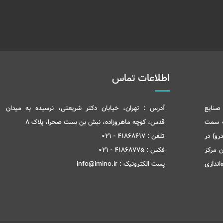
اطلاعات تماس
صنایع
آدرس :
تهران، خیابان دکتر شریعتی، نرسیده به میدان
ه سمت
قدس، کوچه ماهروزاده، نبش بن بست صحرا، پلاک 8
رو) در
تلفن :
41868617 - 021
ن مرکز
فکس :
41868775 - 021
ری و انتقال تکنولوژی در شهریور ماه سال 1399 راه‌اندازی
پست الکترونیک :
info@imino.ir