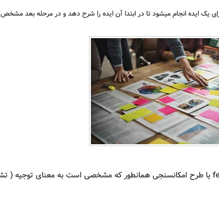
 یک ایده انجام میشود تا در ابتدا آن ایده را شرح دهد و در مرحله بعد مشخص 
طرح توجیهی یا fesibilty studiy ( fesibilty research ) یا طرح امکانسنجی همانطور که مشخصی است به معنای توجیه (