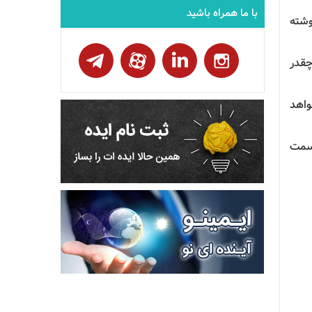
با ما همراه باشید
 شکل بروز جمع آوری٬ محاسبه و نوشته
چقدر
وشته خواهد
این قسمت