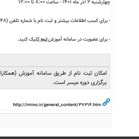
چهارشنبه 2 آذر ماه ۱۴۰1 - ساعت 8:00 تا 12:00
- برای کسب اطلاعات بیشتر و ثبت نام با شماره تلفن (648)41868000 - 021 سرکار خانم بابایی تماس حاصل فرمایید.
- برای عضویت در سامانه آموزش
ک
لیک کنید.
اینجا
امکان ثبت نام از طریق سامانه آموزش (همکاران 
برگزاری دوره میسر است.
http://imino.ir/general_content/37314.htm