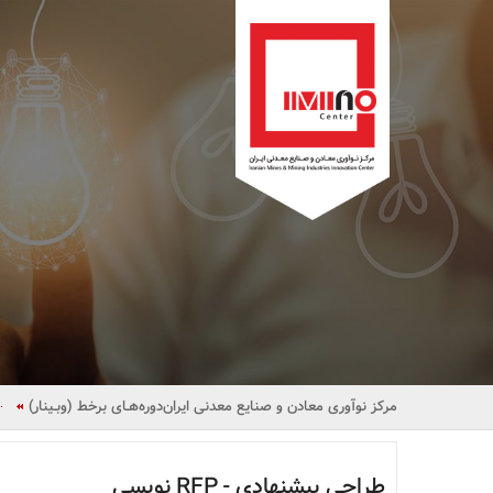
مرکز نوآوری معادن و صنایع معدنی ایران
دوره‌هـای برخط (وبـینار)
طراحی پیشنهادی - RFP نویسی