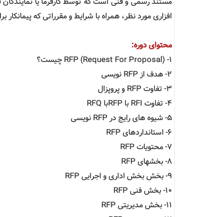
مستند رسمی و فنی است که توسط کارفرما یا نمایندگان 
افزاری مورد نظر، همراه با شرایط و مقرراتی که پیمانکار بر
محتوای دوره:
1- RFP (Request For Proposal) چیست؟
2- هدف از RFP نویسی
3- تفاوت RFP و پروپزال
4- تفاوت RFI با RFPبا RFQ
5- شیوه های رایج در RFP نویسی
6- استانداردهای RFP
7- محتویات RFP
8- بخشهای RFP
9- بخش بخش اداری و اجرایی RFP
10- بخش فنی RFP
11- بخش مدیریتی RFP