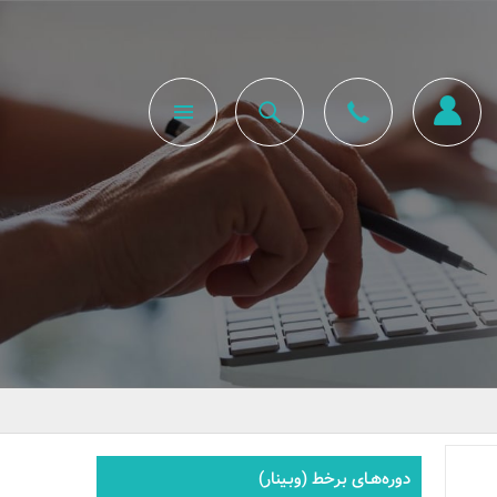
دوره‌هـای برخط (وبـینار)