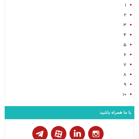
1
2
3
4
5
6
7
8
9
10
با ما همراه باشید