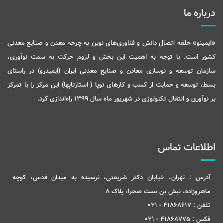
درباره ما
«ایمینو» حلقه اتصال دانش و فناوری‌های نوین به چرخه معدن و صنایع معدنی
کشور است. با توجه به اهمیت این بخش و لزوم حرکت به سمت نوآوری،
سازمان توسعه و نوسازی معادن و صنایع معدنی ایران (ایمیدرو) در راستای
بسط، توسعه و حمایت از کسب و کارهای نوپا ( استارتاپها) این مرکز را با تمرکز
بر نوآوری و انتقال تکنولوژی در شهریور ماه سال 1399 راه‌اندازی کرد.
اطلاعات تماس
آدرس :
تهران، خیابان دکتر شریعتی، نرسیده به میدان قدس، کوچه
ماهروزاده، نبش بن بست صحرا، پلاک 8
تلفن :
41868617 - 021
فکس :
41868775 - 021