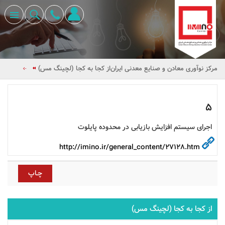
مرکز نوآوری معادن و صنایع معدنی ایران
از کجا به کجا (لچینگ مس)
5
اجرای سیستم افزایش بازیابی در محدوده پایلوت
http://imino.ir/general_content/27128.htm
از کجا به کجا (لچینگ مس)