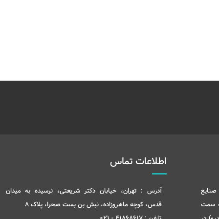
اطلاعات تماس
صنایع
آدرس :
تهران، خیابان دکتر شریعتی، نرسیده به میدان
ه سمت
قدس، کوچه ماهروزاده، نبش بن بست صحرا، پلاک 8
رو) در
تلفن :
41868617 - 021