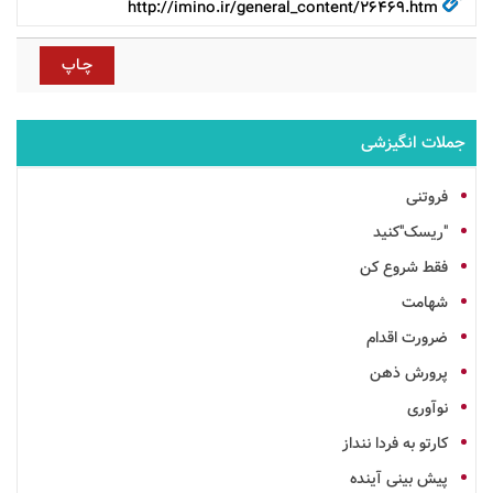
http://imino.ir/general_content/26469.htm
جملات انگیزشی
فروتنی
"ریسک"کنید
فقط شروع کن
شهامت
ضرورت اقدام
پرورش ذهن
نوآوری
کارتو به فردا ننداز
پیش بینی آینده