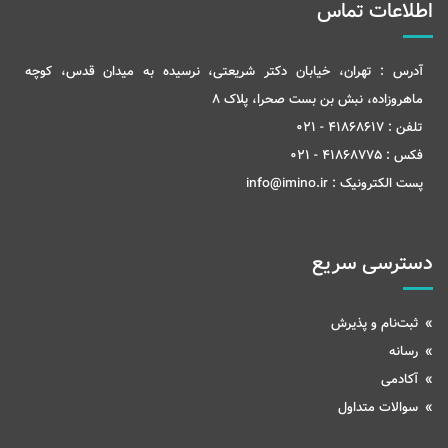
اطلاعات تماس
آدرس :
تهران، خیابان دکتر شریعتی، نرسیده به میدان قدس، کوچه
ماهروزاده، نبش بن بست صحرا، پلاک 8
تلفن :
41868617 - 021
فکس :
41868775 - 021
پست الکترونیک :
info@imino.ir
دسترسی سریع
ثبت‌نام و پذیرش
رسانه
آکادمی
سوالات متداول