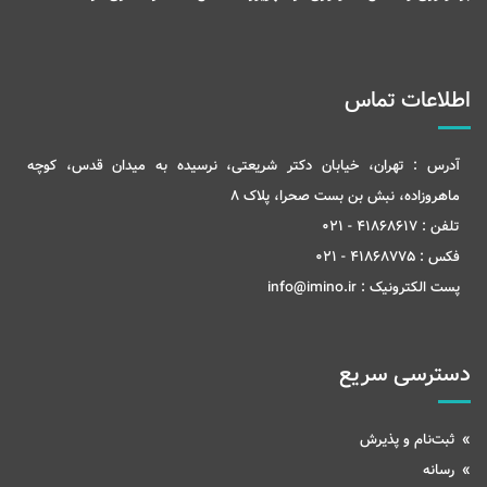
اطلاعات تماس
آدرس :
تهران، خیابان دکتر شریعتی، نرسیده به میدان قدس، کوچه
ماهروزاده، نبش بن بست صحرا، پلاک 8
تلفن :
41868617 - 021
فکس :
41868775 - 021
پست الکترونیک :
info@imino.ir
دسترسی سریع
ثبت‌نام و پذیرش
رسانه