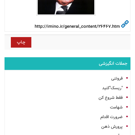
http://imino.ir/general_content/26467.htm
جملات انگیزشی
فروتنی
"ریسک"کنید
فقط شروع کن
شهامت
ضرورت اقدام
پرورش ذهن