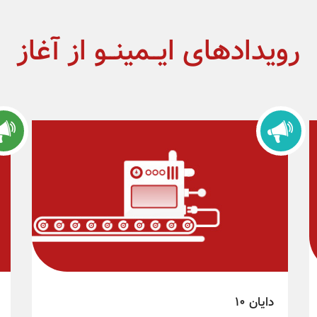
رویدادهای ایــمینــو از آغاز
دایان 10