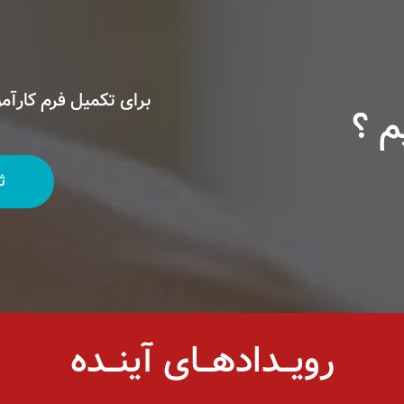
برای تکمیل فرم کارآمو
م ؟
ث
رویــدادهــای آینــده