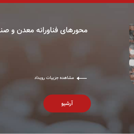
محورهای فناورانه معدن و صن
مشاهده جزییات رویداد
آرشیو