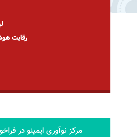
ل
رقابت هوش
مرکز نوآوری ایمینو در فراخو