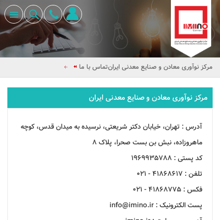
مرکز نوآوری معادن و صنایع معدنی ایران
تماس با ما
مرکز نوآوری معادن و صنایع معدنی ایران
آدرس :
تهران، خیابان دکتر شریعتی، نرسیده به میدان قدس، کوچه
ماهروزاده، نبش بن بست صحرا، پلاک 8
کد پستی :
1969935788
تلفن :
41868617 - 021
فکس :
41868775 - 021
پست الکترونیک :
info@imino.ir