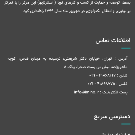
بسط، توسعه و حمایت از کسب و کارهای نوپا ( استارتاپها) این مرکز را با تمرکز
بر نوآوری و انتقال تکنولوژی در شهریور ماه سال 1399 راه‌اندازی کرد.
اطلاعات تماس
آدرس :
تهران، خیابان دکتر شریعتی، نرسیده به میدان قدس، کوچه
ماهروزاده، نبش بن بست صحرا، پلاک 8
تلفن :
41868617 - 021
فکس :
41868775 - 021
پست الکترونیک :
info@imino.ir
دسترسی سریع
ثبت‌نام و پذیرش