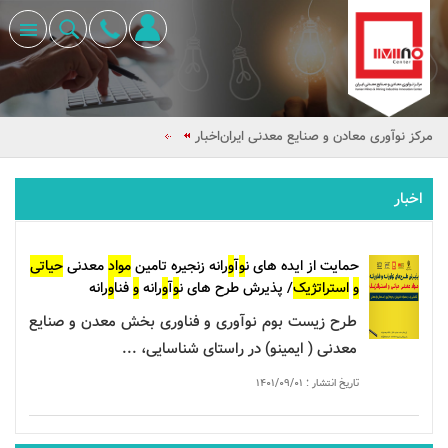
مرکز نوآوری معادن و صنایع معدنی ایران
اخبار
اخبار
حمایت
از ایده های ن
و
آ
و
رانه زنجیره تامین
م
و
اد
معدنی
حیاتی
و
استراتژیک
/ پذیرش طرح های ن
و
آ
و
رانه
و
فنا
و
رانه
طرح زیست بوم نوآوری و فناوری بخش معدن و صنایع
معدنی (
ایمینو
) در راستای شناسایی، ...
تاریخ انتشار : ۱۴۰۱/۰۹/۰۱