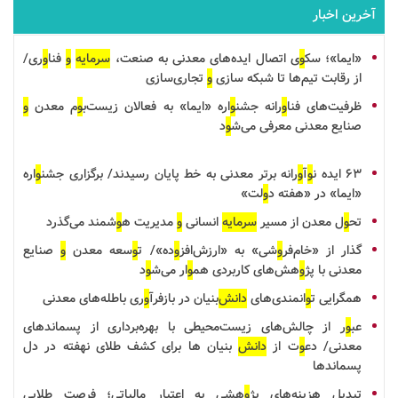
آخرین اخبار
«ایما»؛ سک
و
ی اتصال ایده‌های معدنی به صنعت،
سرمایه
و
فنا
و
ری/
از رقابت تیم‌ها تا
شبکه سازی
و
تجاری‌سازی
ظرفیت‌های فنا
و
رانه جشن
و
اره «ایما» به فعالان زیست‌ب
و
م معدن
و
صنایع معدنی معرفی می‌ش
و
د
۶۳
ایده
ن
و
آ
و
رانه برتر معدنی به خط پایان رسیدند/ برگزاری جشن
و
اره
«ایما» در «هفته د
و
لت»
تح
و
ل معدن از مسیر
سرمایه
انسانی
و
مدیریت ه
و
شمند می‌گذرد
گذار از «خام‌فر
و
شی» به «ارزش‌افز
و
ده»/ ت
و
سعه معدن
و
صنایع
معدنی با پژ
و
هش‌های کاربردی هم
و
ار می‌ش
و
د
همگرایی ت
و
انمندی‌های
دانش
‌بنیان
در
بازفرآ
و
ری
باطله‌های معدنی
عب
و
ر از چالش‌های زیست‌محیطی با بهره‌برداری از پسماندهای
معدنی/ دع
و
ت از
دانش
بنیان
ها برای کشف طلای نهفته در دل
پسماندها
تبدیل هزینه‌های پژ
و
هشی به اعتبار مالیاتی؛ فرصت طلایی